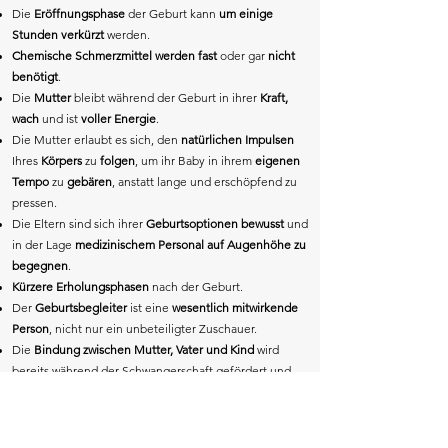
Die
Eröffnungsphase
der Geburt kann
um einige
Stunden verkürzt
werden.
Chemische Schmerzmittel werden fast
oder gar
nicht
benötigt
.
Die
Mutter
bleibt während der Geburt in ihrer
Kraft,
wach
und ist
voller Energie
.
Die Mutter erlaubt es sich, den
natürlichen Impulsen
Ihres
Körpers
zu
folgen
, um ihr Baby in ihrem
eigenen
Tempo
zu
gebären
, anstatt lange und erschöpfend zu
pressen.
Die Eltern sind sich ihrer
Geburtsoptionen bewusst
und
in der Lage
medizinischem Personal auf Augenhöhe zu
begegnen
.
Kürzere Erholungsphasen
nach der Geburt.
Der
Geburtsbegleiter
ist eine
wesentlich mitwirkende
Person
, nicht nur ein unbeteiligter Zuschauer.
Die
Bindung zwischen Mutter, Vater und Kind
wird
bereits während der Schwangerschaft gefördert und
gestärkt.
Die Geburt wird zur
wunderschönen, friedlichen
Erfahrung
, wie sie die
Natur vorgesehen
hat.