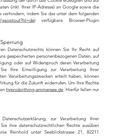
Erfassung der durch das Cookie erzeugten und auf
en (inkl. Ihrer IP-Adresse) an Google sowie die
e verhindern, indem Sie das unter dem folgenden
e/gaoptout?hl=de
) verfügbare Browser-Plugin
, Sperrung
 Datenschutzrechts können Sie Ihr Recht auf
h uns gespeicherten personenbezogenen Daten, auf
tigung oder auf Widerspruch deren Verarbeitung
e Ihre Einwilligung zur Verarbeitung Ihrer
en Verarbeitungszwecken erteilt haben, können
Wirkung für die Zukunft widerrufen. Um Ihre Rechte
 an
hypnobirthing-ammersee.de
.
Hierfür fallen nur
tenschutzerklärung, zur Verarbeitung Ihrer
ie ihre datenschutzrechtlichen Rechte ausüben
anie Reinhold unter Seeblickstrasse 21, 82211